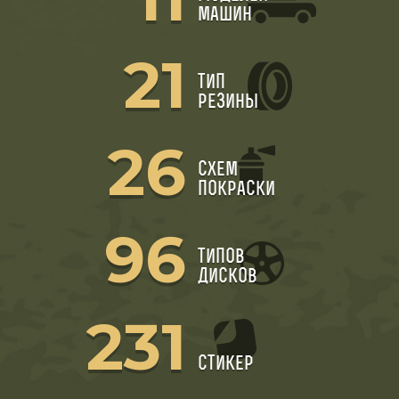
машин
21
тип
резины
26
схем
покраски
96
типов
дисков
231
стикер